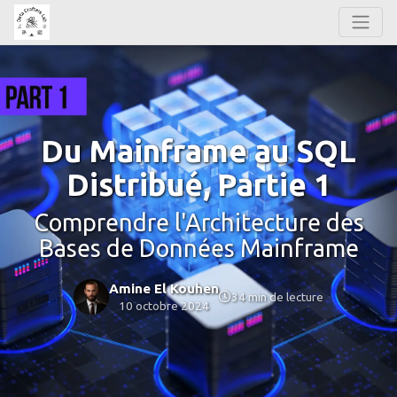
Du Mainframe au SQL
Distribué, Partie 1
Comprendre l'Architecture des
Bases de Données Mainframe
Amine El Kouhen
34 min de lecture
10 octobre 2024